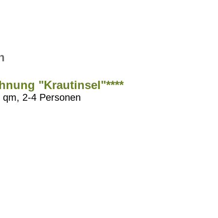
n
nung "Krautinsel"****
 qm, 2-4 Personen