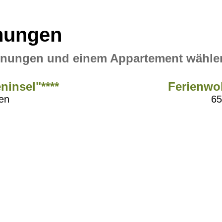
nungen
ohnungen
und einem Appartement wähle
insel"****
Ferienwoh
en
65