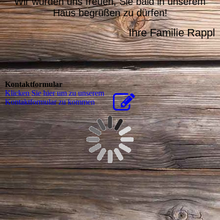
Wir würden uns freuen, Sie bald in unserem
Haus begrüßen zu dürfen!
Ihre Familie Rappl
Kontaktformular
Klicken Sie hier um zu unserem
Kon­takt­for­mu­lar zu kommen