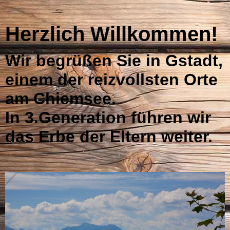
Herzlich Willkommen!
Wir begrüßen Sie in Gstadt,
einem der reizvollsten Orte
am Chiemsee.
In 3.Generation führen wir
das Erbe der Eltern weiter.